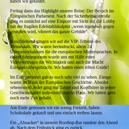
haben wir gekostet.
Freitag dann das Highlight unserer Reise: Der Besuch im
Europäischen Parlament. Nach der Sicherheitskontrolle
ging es zunächst auf eine Empore mit Sicht auf die Lobby
mit der fragilen Edelstahlskulptur „wenn irgendwo gegen
gestoßen wird, vibriert das ganze Gebilde“.
Anschließend gingen wir auf die VIP-Tribüne des
Plenarsaals. Wir waren beeindruckt, allein 24
Übersetzerkabinen für die europäischen Muttersprachen. In
einem Sitzungsraum wurde uns mit Hilfe eines
Videovortrages die Wichtigkeit und auch die Macht
Europas nähergebracht. Wir hatten einen tollen Guide!
Im Europaviertel gab es noch sehr viel zu sehen. Einige
waren im Haus der Europäischen Geschichte. Absolut
sehenswert! Jeder ging mit Tablet und Kopfhörer in seiner
Geschwindigkeit individuell durchs Haus. Wir hätten gern
noch mehr Zeit gehabt.
Am Ende genossen wir ein wenig Freizeit, haben
Schokolade gekauft und uns einfach treiben lassen.
Ein „Absacker“ in unserer Rooftop-Bar rundete den Abend
ab. Nach dem Frühstück ging es zurück.